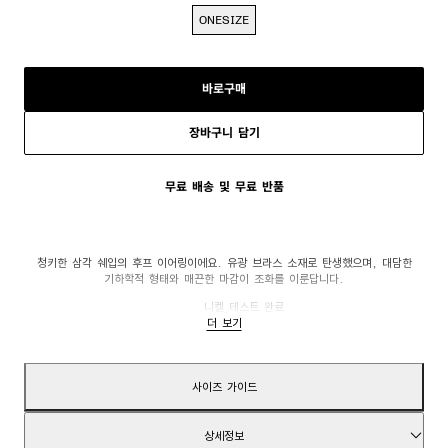
ONESIZE
바로구매
장바구니 담기
무료 배송 및 무료 반품
청키한 삼각 쉐입의 후프 이어링이에요. 유광 브라스 소재로 탄생했으며, 대담한
기하학적 형태와 매끈한 마감이 조화를 이룬답니다.
니켈 테스트 완료
더 보기
힌지 클로저
사이즈 가이드
상세정보