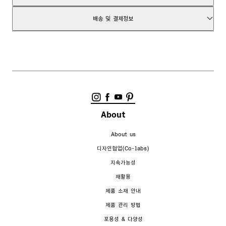
상품코드
1316725003
배송 및 결제정보
영업일 기준 1~3일내 배송
상품필수정보 제공고시
배송비 무료
7일 이내 반품가능
반품비 무료
일부 군사지역은 배송이 불가능할 수 있습니다.
위생상의 이유로 속옷 및 이어링 제품은 반품이 불가합니다. (결함의 경우 제외)
반품 및 환불 정책
About
About us
디자인협업(Co-labs)
지속가능성
재활용
제품 소재 안내
제품 관리 방법
포용성 & 다양성