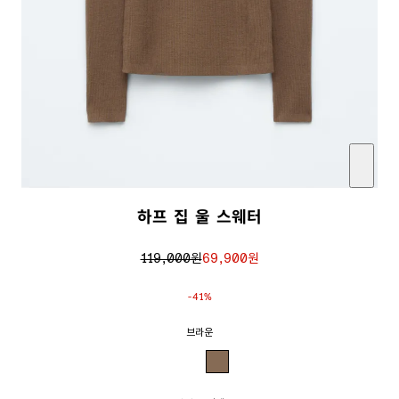
하프 집 울 스웨터
119,000원
69,900원
정
판
상
매
-41%
가
가
브라운