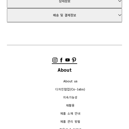
상세정보
겉감:모 100.0%
배송 및 결제정보
30°C 물에서 손세탁,중온 다림질,염소계 표백제를 사용하지 마십시오,드라이클리닝,
걸어서 건조,순한 세제 사용
영업일 기준 1~3일내 배송
배송비 무료
상품코드
1324771001
7일 이내 반품가능
반품비 무료
일부 군사지역은 배송이 불가능할 수 있습니다.
상품필수정보 제공고시
위생상의 이유로 속옷 및 이어링 제품은 반품이 불가합니다. (결함의 경우 제외)
반품 및 환불 정책
About
About us
디자인협업(Co-labs)
지속가능성
재활용
제품 소재 안내
제품 관리 방법