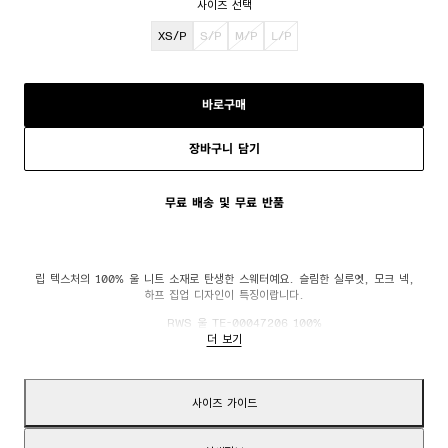
사이즈 선택
XS/P
S/P
M/P
L/P
바로구매
장바구니 담기
무료 배송 및 무료 반품
립 텍스처의 100% 울 니트 소재로 탄생한 스웨터예요. 슬림한 실루엣, 모크 넥,
하프 집업 디자인이 특징이랍니다.
RWS 울 TE-00047206 100%
더 보기
스웨터 길이:
58.5cm (S 사이즈 기준)
사이즈 가이드