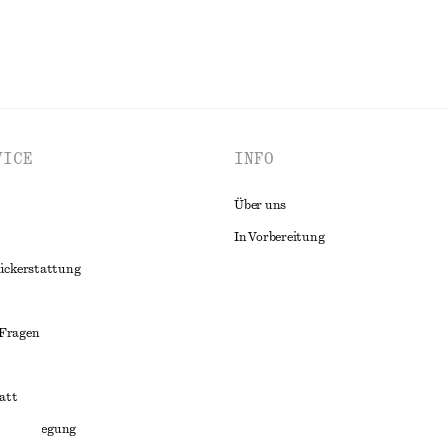
VICE
INFO
Über uns
In Vorbereitung
ückerstattung
 Fragen
att
liktbeilegung