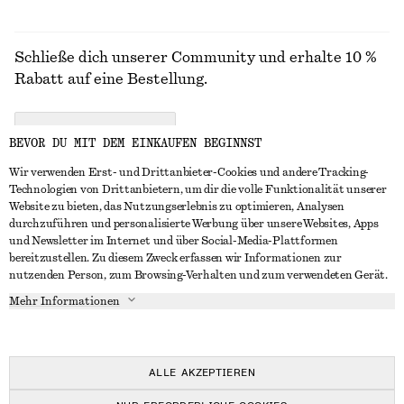
Schließe dich unserer Community und erhalte 10 %
Rabatt auf eine Bestellung.
CREATE ACCOUNT
BEVOR DU MIT DEM EINKAUFEN BEGINNST
Wir verwenden Erst- und Drittanbieter-Cookies und andere Tracking-
Technologien von Drittanbietern, um dir die volle Funktionalität unserer
IN KONTAKT TRETEN
Website zu bieten, das Nutzungserlebnis zu optimieren, Analysen
durchzuführen und personalisierte Werbung über unsere Websites, Apps
Kontakt
Instagram
und Newsletter im Internet und über Social-Media-Plattformen
KUNDENSERVICE
bereitzustellen. Zu diesem Zweck erfassen wir Informationen zur
Storefinder
Pinterest
nutzenden Person, zum Browsing-Verhalten und zum verwendeten Gerät.
Zahlung
INFO
Affiliates
Facebook
Mehr Informationen
Lieferung
Über uns
Karriere
YouTube
Rückgabe und Rückerstattung
In Vorbereitung
Presse
TikTok
Widerrufsrecht
ALLE AKZEPTIEREN
Häufig gestellte Fragen