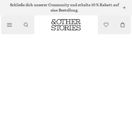
SHORTS
Schließe dich unserer Community und erhalte 10 % Rabatt auf
eine Bestellung.
/
HOSEN
/
A-LINIEN-SHORTS AUS SATIN
BEKLEIDUNG
€ 49
€ 79
LETZTE CHANCE
DUNKELBRAUN
32
34
36
38
40
42
44