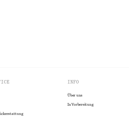
+
1
shorts
Midi-Trägerkleid mit V-Ausschnitt
€ 65
€ 89
Letzte Chance
ALLE KLEIDER ENTDECKEN
VICE
INFO
Über uns
In Vorbereitung
ückerstattung