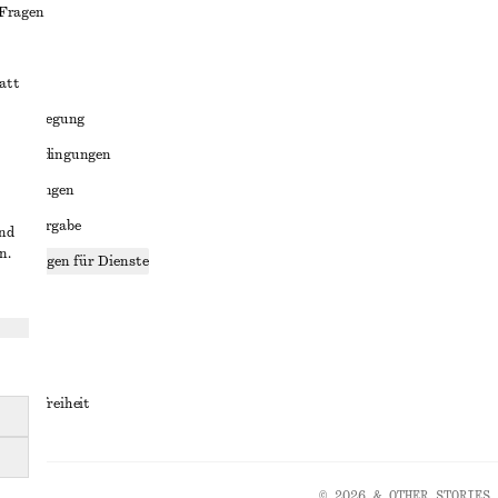
 Fragen
att
liktbeilegung
häftsbedingungen
bedingungen
enweitergabe
und
n.
stellungen für Dienste
lärung
ungen
rrierefreiheit
© 2026 & OTHER STORIES