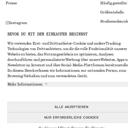
Presse
Häufig gestellte
Größentabelle
Studierendenrab
Instagram
Alternative Konf
Pinterest
BEVOR DU MIT DEM EINKAUFEN BEGINNST
Allgemeine Gesc
Facebook
Wir verwenden Erst- und Drittanbieter-Cookies und andere Tracking-
Technologien von Drittanbietern, um dir die volle Funktionalität unserer
Mitgliedschafts
YouTube
Website zu bieten, das Nutzungserlebnis zu optimieren, Analysen
Cookies und Dat
durchzuführen und personalisierte Werbung über unsere Websites, Apps 
TikTok
Newsletter im Internet und über Social-Media-Plattformen bereitzustelle
Cookies und Ein
Zu diesem Zweck erfassen wir Informationen zur nutzenden Person, zum
Browsing-Verhalten und zum verwendeten Gerät.
Datenschutzerk
Mehr Informationen
Nutzungsbeding
Impressum
Erklärung zur Ba
ALLE AKZEPTIEREN
NUR ERFORDERLICHE COOKIES