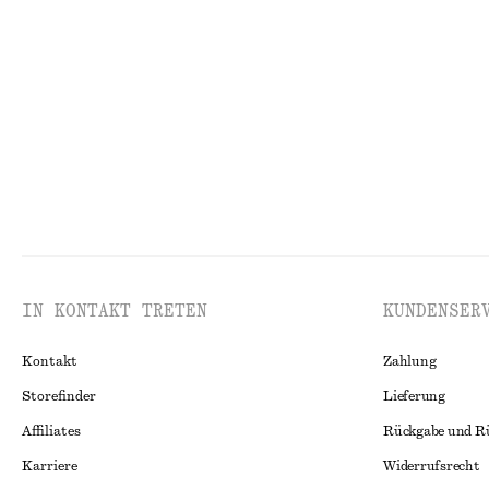
Trägertop mit eckigem Ausschnitt
Elegante Leinen
€ 29
€ 59
€ 45
€ 69
Letzte Chance
Letzte Chance
IN KONTAKT TRETEN
KUNDENSER
Kontakt
Zahlung
Storefinder
Lieferung
Affiliates
Rückgabe und R
Karriere
Widerrufsrecht