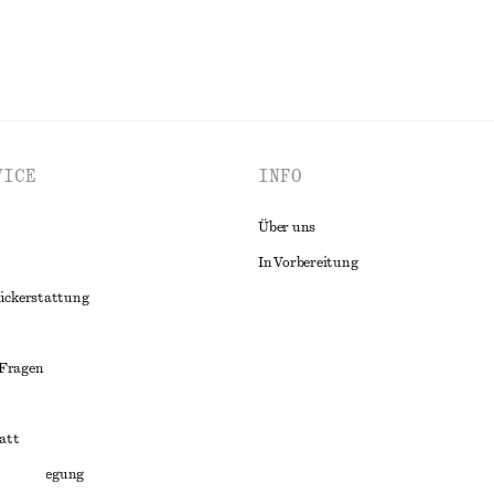
VICE
INFO
Über uns
In Vorbereitung
ückerstattung
 Fragen
att
liktbeilegung