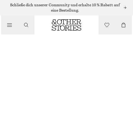
Schließe dich unserer Community und erhalte 10 % Rabatt auf
/
eine Bestellung.
BIKINIS
/
BADEMODE
BIKINIHOSE MIT HOHEM BUND
€ 29
/
BEKLEIDUNG
SCHWARZ
32
34
36
38
40
42
44
Größentabelle
GRÖSSE