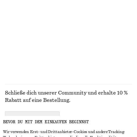
Bikinihose mit seitlicher Schnürung
Ausgestelltes Midikleid aus Leinen
€ 29
€ 99
Exklusiv online
Neu
100% LEINEN
Strukturierte Bikinihose
Durchscheinende Socken mit Punktemuster
€ 29
€ 12
+
1
ALLE BADEMODE ENTDECKEN
Schließe dich unserer Community und erhalte 10 %
Rabatt auf eine Bestellung.
CREATE ACCOUNT
BEVOR DU MIT DEM EINKAUFEN BEGINNST
Wir verwenden Erst- und Drittanbieter-Cookies und andere Tracking-