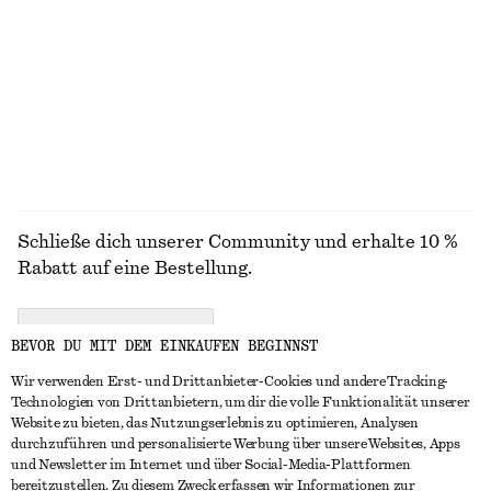
Kastenförmige Jacke
Utility-Jacke mit Oversized-Passform
€ 129
€ 249
Neu
ALLE SCHMUCK ENTDECKEN
Schließe dich unserer Community und erhalte 10 %
Rabatt auf eine Bestellung.
CREATE ACCOUNT
BEVOR DU MIT DEM EINKAUFEN BEGINNST
Wir verwenden Erst- und Drittanbieter-Cookies und andere Tracking-
Technologien von Drittanbietern, um dir die volle Funktionalität unserer
IN KONTAKT TRETEN
Website zu bieten, das Nutzungserlebnis zu optimieren, Analysen
durchzuführen und personalisierte Werbung über unsere Websites, Apps
Kontakt
Instagram
und Newsletter im Internet und über Social-Media-Plattformen
KUNDENSERVICE
bereitzustellen. Zu diesem Zweck erfassen wir Informationen zur