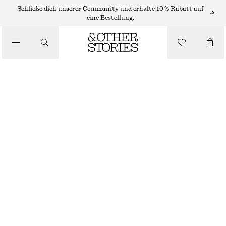
ARMBÄNDER
Schließe dich unserer Community und erhalte 10 % Rabatt auf
eine Bestellung.
/
SCHMUCK
MARKANTES GLIEDERARMBAND
/
€ 19
ACCESSOIRES
NICHT MEHR VORRÄTIG
SILBER
XS/S
M/L