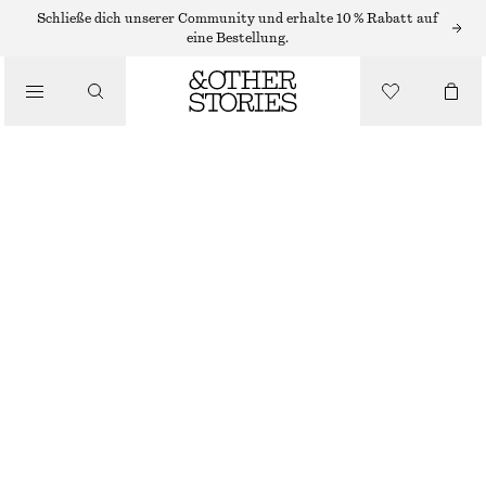
Schließe dich unserer Community und erhalte 10 % Rabatt auf
GÜRTEL
eine Bestellung.
/
ACCESSOIRES
LEDERGÜRTEL IN KROKOOPTIK MIT SCHNALLE
€ 49
BRAUN/KROKOOPTIK
XS/S
M/L
Größentabelle
GRÖSSE