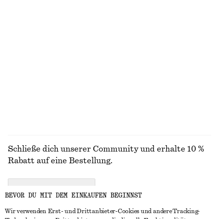
adidas Handball Spezial Sneakers
Tragetasche aus Stroh
€ 110
€ 89
+
7
Strick-T-Shirt aus Baumwolle
Gerade geschnittene Hose mit Bügelfalten
€ 59
€ 79
100% BAUMWOLLE
+
2
ALLE GÜRTEL ENTDECKEN
Schließe dich unserer Community und erhalte 10 %
Rabatt auf eine Bestellung.
CREATE ACCOUNT
BEVOR DU MIT DEM EINKAUFEN BEGINNST
Wir verwenden Erst- und Drittanbieter-Cookies und andere Tracking-