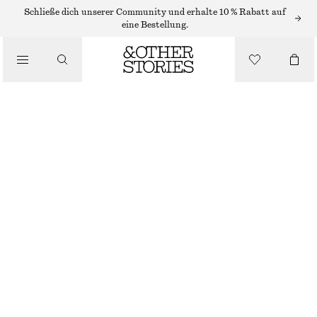
RINGE
Schließe dich unserer Community und erhalte 10 % Rabatt auf
eine Bestellung.
/
SCHMUCK
/
SET MIT UNREGELMÄSSIG GEFORMTEN RINGEN
ACCESSOIRES
€ 39
NICHT MEHR VORRÄTIG
SILBER/GOLD
S
M
L