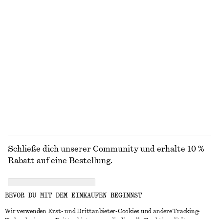
Neu
Neu
Baumwolle-wolle
100% LEINEN
+
2
Strickjacke aus gekochter Merinowolle
Bomberjacke mit Kragen
€ 89
€ 129
Neu
Neu
100% WOLLE
ALLE SCHMUCK ENTDECKEN
Schließe dich unserer Community und erhalte 10 %
Rabatt auf eine Bestellung.
CREATE ACCOUNT
BEVOR DU MIT DEM EINKAUFEN BEGINNST
Wir verwenden Erst- und Drittanbieter-Cookies und andere Tracking-