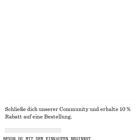
ENTDECKE UNSERE KOLLEKTIONEN
STRICK
KLEIDER
ACCESSOIRES
JACKEN &
MÄNTEL
Schließe dich unserer Community und erhalte 10 %
Rabatt auf eine Bestellung.
CREATE ACCOUNT
BEVOR DU MIT DEM EINKAUFEN BEGINNST