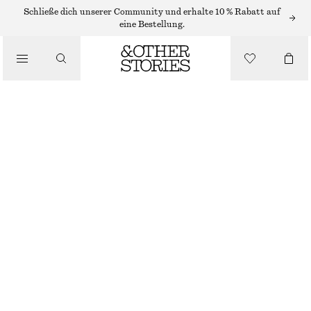
PULLOVER
Schließe dich unserer Community und erhalte 10 % Rabatt auf
eine Bestellung.
/
STRICK
PULLOVER AUS BAUMWOLLE
/
BEKLEIDUNG
€ 59
WEISS/BLAU GESTREIFT
XS
S
M
L
Größentabelle
GRÖSSE