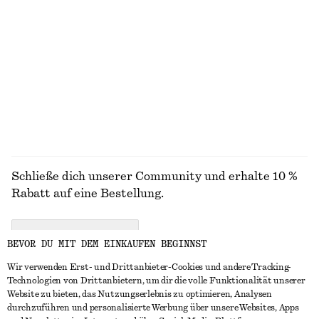
Drapiertes Neckholder-Oberteil
Gesmoktes Minikleid aus Baumwoll-Popeline
€ 69
€ 69
Neu
100% BAUMWOLLE
ALLE SCHMUCK ENTDECKEN
Schließe dich unserer Community und erhalte 10 %
Rabatt auf eine Bestellung.
CREATE ACCOUNT
BEVOR DU MIT DEM EINKAUFEN BEGINNST
Wir verwenden Erst- und Drittanbieter-Cookies und andere Tracking-
Technologien von Drittanbietern, um dir die volle Funktionalität unserer
IN KONTAKT TRETEN
Website zu bieten, das Nutzungserlebnis zu optimieren, Analysen
durchzuführen und personalisierte Werbung über unsere Websites, Apps