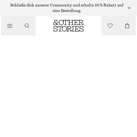
OHRRINGE
Schließe dich unserer Community und erhalte 10 % Rabatt auf
eine Bestellung.
/
SCHMUCK
OHRRINGE MIT LABRADORIT-ANHÄNGER
/
ACCESSOIRES
€ 29
NICHT MEHR VORRÄTIG
SILBER
ONESIZE
GRÖSSE