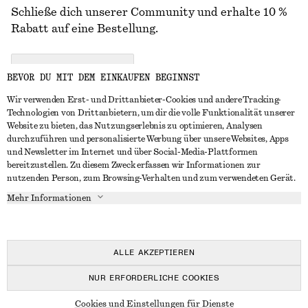
Schließe dich unserer Community und erhalte 10 %
Rabatt auf eine Bestellung.
CREATE ACCOUNT
BEVOR DU MIT DEM EINKAUFEN BEGINNST
Wir verwenden Erst- und Drittanbieter-Cookies und andere Tracking-
Technologien von Drittanbietern, um dir die volle Funktionalität unserer
IN KONTAKT TRETEN
Website zu bieten, das Nutzungserlebnis zu optimieren, Analysen
durchzuführen und personalisierte Werbung über unsere Websites, Apps
Kontakt
Instagram
und Newsletter im Internet und über Social-Media-Plattformen
KUNDENSERVICE
bereitzustellen. Zu diesem Zweck erfassen wir Informationen zur
Storefinder
Pinterest
nutzenden Person, zum Browsing-Verhalten und zum verwendeten Gerät.
Zahlung
INFO
Affiliates
Facebook
Mehr Informationen
Lieferung
Über uns
Karriere
YouTube
Rückgabe und Rückerstattung
In Vorbereitung
Presse
TikTok
Widerrufsrecht
ALLE AKZEPTIEREN
Häufig gestellte Fragen
NUR ERFORDERLICHE COOKIES
Größentabelle
© 2026 & OTHER STORIES
Cookies und Einstellungen für Dienste