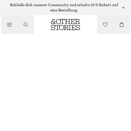
/
Schließe dich unserer Community und erhalte 10 % Rabatt auf
OBERTEILE & T-SHIRTS
eine Bestellung.
KURZES T-SHIRT
€ 12
€ 25
/
NICHT MEHR VORRÄTIG
BEKLEIDUNG
BEIGE
XS
S
M
L