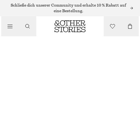
MINIKLEIDER
Schließe dich unserer Community und erhalte 10 % Rabatt auf
eine Bestellung.
/
KLEIDER
TANKKLEID
/
€ 22
€ 59
BEKLEIDUNG
VORHERIGER PREISNACHLASS:
€ 29
LETZTE CHANCE
GRÜN
XS
S
M
L