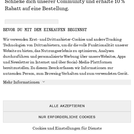
Schließe dich unserer Community und erhalte 10 %
Rabatt auf eine Bestellung.
CREATE ACCOUNT
BEVOR DU MIT DEM EINKAUFEN BEGINNST
Wir verwenden Erst- und Drittanbieter-Cookies und andere Tracking-
Technologien von Drittanbietern, um dir die volle Funktionalität unserer
IN KONTAKT TRETEN
Website zu bieten, das Nutzungserlebnis zu optimieren, Analysen
durchzuführen und personalisierte Werbung über unsere Websites, Apps
Kontakt
Instagram
und Newsletter im Internet und über Social-Media-Plattformen
KUNDENSERVICE
bereitzustellen. Zu diesem Zweck erfassen wir Informationen zur
Storefinder
Pinterest
nutzenden Person, zum Browsing-Verhalten und zum verwendeten Gerät.
Zahlung
INFO
Affiliates
Facebook
Mehr Informationen
Lieferung
Über uns
Karriere
YouTube
Rückgabe und Rückerstattung
In Vorbereitung
Presse
TikTok
Widerrufsrecht
ALLE AKZEPTIEREN
Häufig gestellte Fragen
NUR ERFORDERLICHE COOKIES
Größentabelle
© 2026 & OTHER STORIES
Cookies und Einstellungen für Dienste
Studierendenrabatt