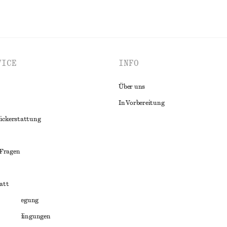
VICE
INFO
Über uns
In Vorbereitung
ückerstattung
 Fragen
att
liktbeilegung
häftsbedingungen