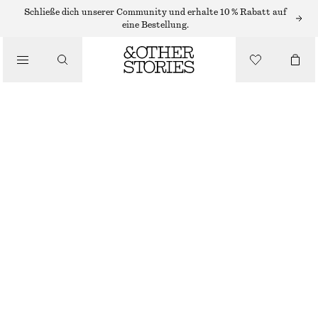
MAXIRÖCKE
Schließe dich unserer Community und erhalte 10 % Rabatt auf
eine Bestellung.
/
RÖCKE
DRAPIERTER MAXIROCK
/
BEKLEIDUNG
€ 69
€ 99
NICHT MEHR VORRÄTIG
SCHWARZ
XS
S
M
L