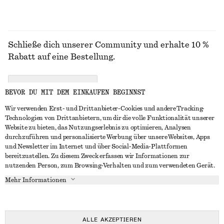
Schließe dich unserer Community und erhalte 10 %
Rabatt auf eine Bestellung.
CREATE ACCOUNT
BEVOR DU MIT DEM EINKAUFEN BEGINNST
Wir verwenden Erst- und Drittanbieter-Cookies und andere Tracking-
Technologien von Drittanbietern, um dir die volle Funktionalität unserer
IN KONTAKT TRETEN
Website zu bieten, das Nutzungserlebnis zu optimieren, Analysen
durchzuführen und personalisierte Werbung über unsere Websites, Apps
Kontakt
Instagram
und Newsletter im Internet und über Social-Media-Plattformen
KUNDENSERVICE
bereitzustellen. Zu diesem Zweck erfassen wir Informationen zur
Storefinder
Pinterest
nutzenden Person, zum Browsing-Verhalten und zum verwendeten Gerät.
Zahlung
INFO
Affiliates
Facebook
Mehr Informationen
Lieferung
Über uns
Karriere
YouTube
Rückgabe und Rückerstattung
In Vorbereitung
Presse
TikTok
Widerrufsrecht
ALLE AKZEPTIEREN