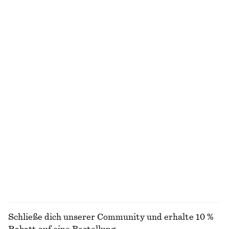
Jersey-Oberteil mit Drapierung
Midikleid aus Leinen
€ 39
€ 59
€ 45
€ 99
Letzte Chance
Letzte Chance
100% LEINEN
Rippstrick-T-Shirt
Hemd aus Baumwolle
€ 39
€ 69
€ 49
€ 79
Letzte Chance
Letzte Chance
WOLLE/BAUMWOLLE
100% BAUMWOLLE
+
2
Gestreiftes Rippstrick-T-Shirt
Minikleid mit Puffärmeln
€ 29
€ 59
€ 29
€ 79
Letzte Chance
Letzte Chance
ALLE OBERTEILE & T-SHIRTS ENTDECKEN
Schließe dich unserer Community und erhalte 10 %