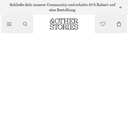
/
Schließe dich unserer Community und erhalte 10 % Rabatt auf
OBERTEILE & T-SHIRTS
eine Bestellung.
GESMOKTES OBERTEIL MIT U-BOOT-AUSSCHNITT
€ 22
€ 59
/
LETZTE CHANCE
BEKLEIDUNG
DUNKELGRAU
XS
S
M
L