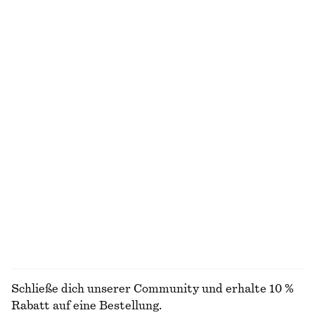
Langes, figurbetontes T-Shirt
T-Shirt aus Baumwolle
€ 29
€ 59
€ 12
€ 22
Letzte Chance
Letzte Chance
Strickjacke aus einer gebürsteten Mohairmischung
Feinstrick-T-Shirt
€ 99
€ 29
€ 49
Letzte Chance
T-Shirt mit Rundhalsausschnitt
Lockerer Rock
€ 15
€ 22
€ 79
Letzte Chance
Neu
100% BAUMWOLLE
+
1
ALLE OBERTEILE & T-SHIRTS ENTDECKEN
Schließe dich unserer Community und erhalte 10 %
Rabatt auf eine Bestellung.