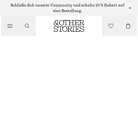
/
Schließe dich unserer Community und erhalte 10 % Rabatt auf
OBERTEILE & T-SHIRTS
eine Bestellung.
T-SHIRT MIT STICKEREI
€ 10
€ 29
/
NICHT MEHR VORRÄTIG
BEKLEIDUNG
SCHWARZ
XS
S
M
L