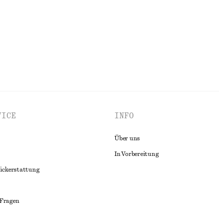
Letzte Chance
ALLE OBERTEILE & T-SHIRTS ENTDECKEN
VICE
INFO
Über uns
In Vorbereitung
ückerstattung
 Fragen