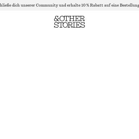
hließe dich unserer Community und erhalte 10 % Rabatt auf eine Bestellung
RIPPSTRICK-OBERTEIL AUS LUREX
LETZTE CHANCE
BEIGE
XS
S
M
L
Größentabelle
GRÖSSE