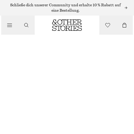
KETTEN
Schließe dich unserer Community und erhalte 10 % Rabatt auf
eine Bestellung.
/
SCHMUCK
/
CHOKER-HALSKETTE MIT SÜSSWASSERPERLEN
ACCESSOIRES
€ 55
€ 79
NICHT MEHR VORRÄTIG
GOLD
ONESIZE
GRÖSSE