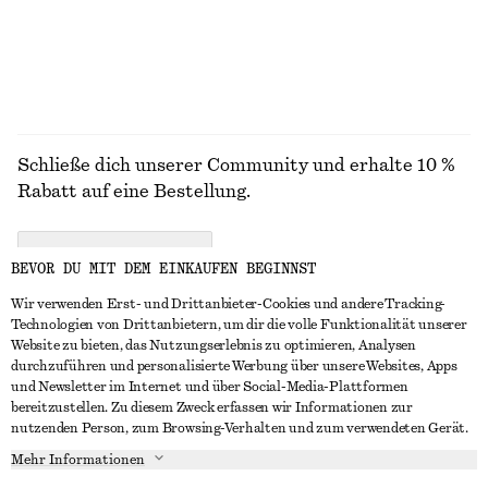
ALLE SCHMUCK ENTDECKEN
Schließe dich unserer Community und erhalte 10 %
Rabatt auf eine Bestellung.
CREATE ACCOUNT
BEVOR DU MIT DEM EINKAUFEN BEGINNST
Wir verwenden Erst- und Drittanbieter-Cookies und andere Tracking-
Technologien von Drittanbietern, um dir die volle Funktionalität unserer
IN KONTAKT TRETEN
Website zu bieten, das Nutzungserlebnis zu optimieren, Analysen
durchzuführen und personalisierte Werbung über unsere Websites, Apps
Kontakt
Instagram
und Newsletter im Internet und über Social-Media-Plattformen
KUNDENSERVICE
bereitzustellen. Zu diesem Zweck erfassen wir Informationen zur
Storefinder
Pinterest
nutzenden Person, zum Browsing-Verhalten und zum verwendeten Gerät.
Zahlung
INFO
Affiliates
Facebook
Mehr Informationen
Lieferung