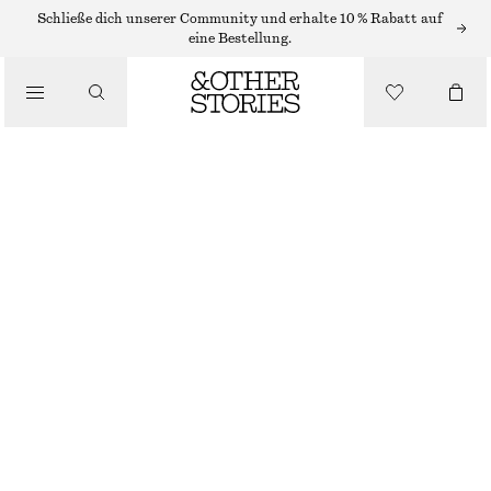
OHRRINGE
Schließe dich unserer Community und erhalte 10 % Rabatt auf
eine Bestellung.
/
SCHMUCK
CREOLEN MIT SÜSSWASSERPERLEN
/
ACCESSOIRES
€ 29
NICHT MEHR VORRÄTIG
GOLD
ONESIZE
GRÖSSE