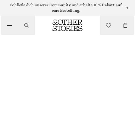
OHRRINGE
Schließe dich unserer Community und erhalte 10 % Rabatt auf
eine Bestellung.
/
SCHMUCK
GROSSE CREOLEN
/
ACCESSOIRES
€ 25
GOLD
ONESIZE
GRÖSSE