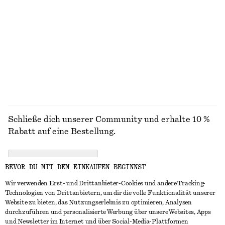
T-Shirt aus Baumwolle mit Rundhalsausschnitt
Kastenförmiges T-Shirt aus Baumwolle
€ 25
€ 25
100% BAUMWOLLE
100% BIOBAUMWOLLE
+
10
+
6
ALLE SCHMUCK ENTDECKEN
Schließe dich unserer Community und erhalte 10 %
Rabatt auf eine Bestellung.
CREATE ACCOUNT
BEVOR DU MIT DEM EINKAUFEN BEGINNST
Wir verwenden Erst- und Drittanbieter-Cookies und andere Tracking-
Technologien von Drittanbietern, um dir die volle Funktionalität unserer
IN KONTAKT TRETEN
Website zu bieten, das Nutzungserlebnis zu optimieren, Analysen
durchzuführen und personalisierte Werbung über unsere Websites, Apps
Kontakt
Instagram
und Newsletter im Internet und über Social-Media-Plattformen