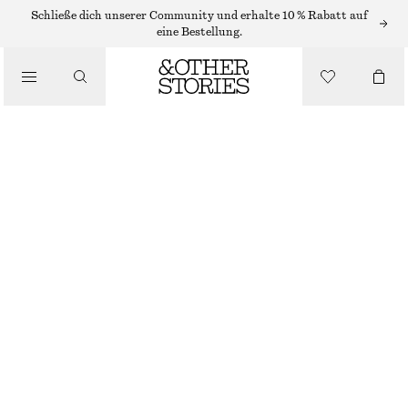
MINIKLEIDER
Schließe dich unserer Community und erhalte 10 % Rabatt auf
eine Bestellung.
/
KLEIDER
MINI-HEMDBLUSENKLEID AUS JACQUARD
/
€ 39
€ 79
BEKLEIDUNG
LETZTE CHANCE
DUNKELBRAUN
32
34
36
38
40
42
44