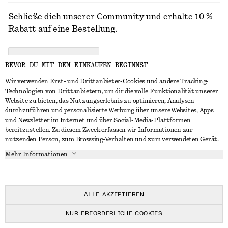
Schließe dich unserer Community und erhalte 10 %
Rabatt auf eine Bestellung.
CREATE ACCOUNT
BEVOR DU MIT DEM EINKAUFEN BEGINNST
Wir verwenden Erst- und Drittanbieter-Cookies und andere Tracking-
Technologien von Drittanbietern, um dir die volle Funktionalität unserer
IN KONTAKT TRETEN
Website zu bieten, das Nutzungserlebnis zu optimieren, Analysen
durchzuführen und personalisierte Werbung über unsere Websites, Apps
Kontakt
Instagram
und Newsletter im Internet und über Social-Media-Plattformen
KUNDENSERVICE
bereitzustellen. Zu diesem Zweck erfassen wir Informationen zur
Storefinder
Pinterest
nutzenden Person, zum Browsing-Verhalten und zum verwendeten Gerät.
Zahlung
INFO
Affiliates
Facebook
Mehr Informationen
Lieferung
Über uns
Karriere
YouTube
Rückgabe und Rückerstattung
In Vorbereitung
Presse
TikTok
Widerrufsrecht
ALLE AKZEPTIEREN
Häufig gestellte Fragen
NUR ERFORDERLICHE COOKIES
Größentabelle