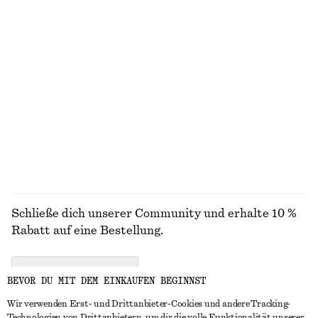
Bikerjacke aus Leder
Doppelreihiger Oversized-Trenchcoat
€ 499
€ 179
100% BAUMWOLLE
Oversized-Utility-Jacke mit Kordelzug
Utility-Jacke aus Baumwolle
€ 149
€ 149
100% BAUMWOLLE
100% BAUMWOLLE
ALLE SCHMUCK ENTDECKEN
Schließe dich unserer Community und erhalte 10 %
Rabatt auf eine Bestellung.
CREATE ACCOUNT
BEVOR DU MIT DEM EINKAUFEN BEGINNST
Wir verwenden Erst- und Drittanbieter-Cookies und andere Tracking-
Technologien von Drittanbietern, um dir die volle Funktionalität unserer