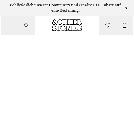
OHRRINGE
Schließe dich unserer Community und erhalte 10 % Rabatt auf
eine Bestellung.
/
SCHMUCK
OHRRINGE AUS MEHRLAGIGEM DRAHT
/
ACCESSOIRES
€ 19
NICHT MEHR VORRÄTIG
SILBER
ONESIZE
GRÖSSE