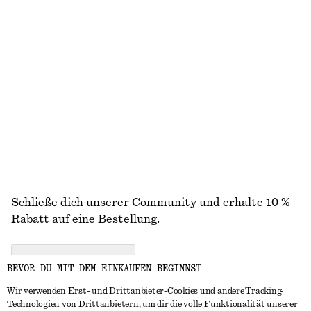
€ 39
€ 19
Exklusiv online
46 G | € 413.04 / 1 KG
13 Düfte
Ledergürtel
Markante Ohrstecker in Tropfenform
€ 59
€ 29
+
1
ALLE SCHMUCK ENTDECKEN
Schließe dich unserer Community und erhalte 10 %
Rabatt auf eine Bestellung.
CREATE ACCOUNT
BEVOR DU MIT DEM EINKAUFEN BEGINNST
Wir verwenden Erst- und Drittanbieter-Cookies und andere Tracking-
Technologien von Drittanbietern, um dir die volle Funktionalität unserer