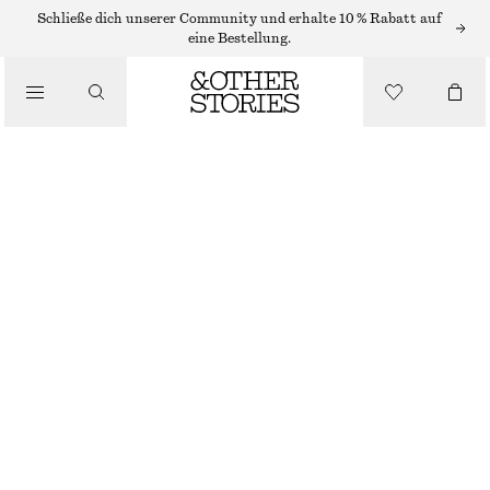
OHRRINGE
Schließe dich unserer Community und erhalte 10 % Rabatt auf
eine Bestellung.
/
SCHMUCK
MARKANTE CREOLEN IM SET
/
ACCESSOIRES
€ 29
NICHT MEHR VORRÄTIG
SILBER
ONESIZE
GRÖSSE