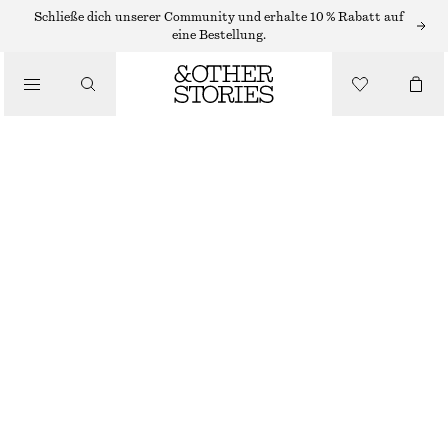
SCHULTERTASCHEN
Schließe dich unserer Community und erhalte 10 % Rabatt auf
eine Bestellung.
SCHULTERTASCHE AUS SPALTVELOURSLEDER
/
TASCHEN
€ 119
NEU
HELLBLAU
GRÖSSE WÄHLEN