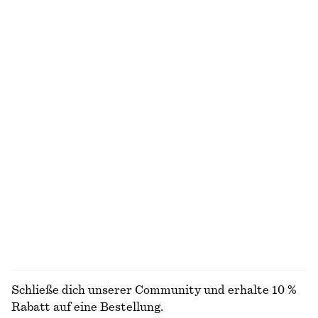
Hose aus Satin
Flache Schultertasche aus Leder
€ 89
€ 149
Neu
+
1
Ovale Sonnenbrille
Strickjacke aus Baumwolle mit Lochstrickmuster
€ 35
€ 59
100% BAUMWOLLE
+
1
Midi-Trägerkleid aus Satin
Armspange
€ 89
€ 35
Neu
+
3
ALLE SCHULTERTASCHEN ENTDECKEN
Schließe dich unserer Community und erhalte 10 %
Rabatt auf eine Bestellung.