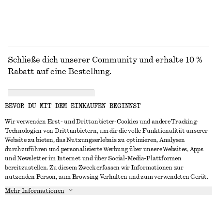
Schließe dich unserer Community und erhalte 10 %
Rabatt auf eine Bestellung.
CREATE ACCOUNT
BEVOR DU MIT DEM EINKAUFEN BEGINNST
Wir verwenden Erst- und Drittanbieter-Cookies und andere Tracking-
Technologien von Drittanbietern, um dir die volle Funktionalität unserer
IN KONTAKT TRETEN
Website zu bieten, das Nutzungserlebnis zu optimieren, Analysen
durchzuführen und personalisierte Werbung über unsere Websites, Apps
Kontakt
Instagram
und Newsletter im Internet und über Social-Media-Plattformen
KUNDENSERVICE
bereitzustellen. Zu diesem Zweck erfassen wir Informationen zur
Storefinder
Pinterest
nutzenden Person, zum Browsing-Verhalten und zum verwendeten Gerät.
Zahlung
INFO
Affiliates
Facebook
Mehr Informationen
Lieferung
Über uns
Karriere
YouTube
Rückgabe und Rückerstattung