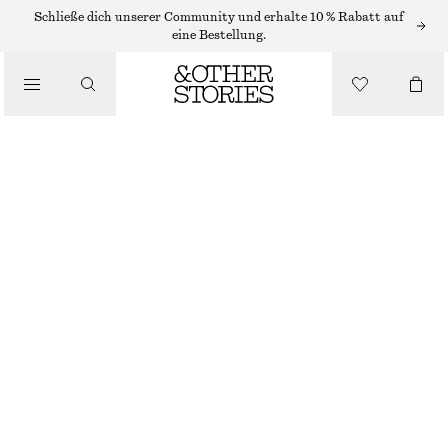
SHORTS
Schließe dich unserer Community und erhalte 10 % Rabatt auf
eine Bestellung.
/
HOSEN
/
ELEGANTE LEINENSHORTS
BEKLEIDUNG
€ 69
SCHWARZ
32
34
36
38
40
42
44
Größentabelle
GRÖSSE