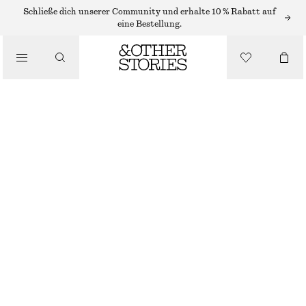
RINGE
Schließe dich unserer Community und erhalte 10 % Rabatt auf
eine Bestellung.
/
SCHMUCK
/
RING IN DRAHTOPTIK MIT SCHMUCKSTEIN
ACCESSOIRES
€ 25
NICHT MEHR VORRÄTIG
SILBER/BRAUN
S
M
L