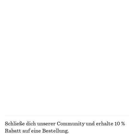
€ 99
€ 89
Neu
Neu
100% LEINEN
Verkürzte Hose mit Barrel-Bein
Jacke mit Cordkragen
€ 89
€ 129
Neu
Neu
Minikleid aus Leinen
Ausgestelltes Midikleid aus Leinen
€ 79
€ 99
Neu
Neu
100% LEINEN
100% LEINEN
ALLE SCHMUCK ENTDECKEN
Schließe dich unserer Community und erhalte 10 %
Rabatt auf eine Bestellung.