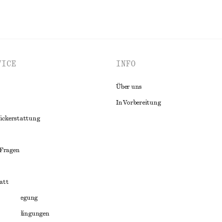
VICE
INFO
Über uns
In Vorbereitung
ückerstattung
 Fragen
att
liktbeilegung
häftsbedingungen