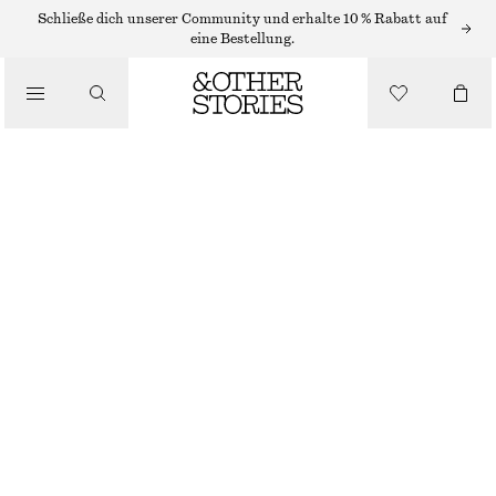
NEW BALANCE SNEAKER
Schließe dich unserer Community und erhalte 10 % Rabatt auf
eine Bestellung.
/
NEW BALANCE CT500 SNEAKER
SNEAKER
€ 89
€ 130
LETZTE CHANCE
/
SCHUHE
HELLBEIGE
37
38
38.5
39.5
40.5
41.5