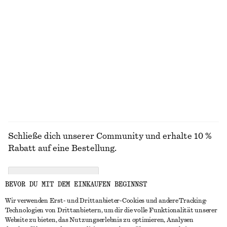
+
12
Ausgestelltes Midikleid aus Leinen
Hemdblusenkleid mit tiefer Taille
€ 59
€ 99
€ 39
€ 99
Letzte Chance
Letzte Chance
100% LEINEN
ALLE SNEAKER ENTDECKEN
Schließe dich unserer Community und erhalte 10 %
Rabatt auf eine Bestellung.
CREATE ACCOUNT
BEVOR DU MIT DEM EINKAUFEN BEGINNST
Wir verwenden Erst- und Drittanbieter-Cookies und andere Tracking-
Technologien von Drittanbietern, um dir die volle Funktionalität unserer
IN KONTAKT TRETEN
Website zu bieten, das Nutzungserlebnis zu optimieren, Analysen