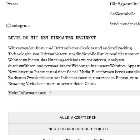
Presse
Häufig gestellte
Größentabelle
Studierendenrab
Instagram
Alternative Konf
Pinterest
BEVOR DU MIT DEM EINKAUFEN BEGINNST
Allgemeine Gesc
Facebook
Wir verwenden Erst- und Drittanbieter-Cookies und andere Tracking-
Technologien von Drittanbietern, um dir die volle Funktionalität unserer
Mitgliedschafts
YouTube
Website zu bieten, das Nutzungserlebnis zu optimieren, Analysen
Cookies und Dat
durchzuführen und personalisierte Werbung über unsere Websites, Apps 
TikTok
Newsletter im Internet und über Social-Media-Plattformen bereitzustelle
Cookies und Ein
Zu diesem Zweck erfassen wir Informationen zur nutzenden Person, zum
Browsing-Verhalten und zum verwendeten Gerät.
Datenschutzerk
Mehr Informationen
Nutzungsbeding
Impressum
Erklärung zur Ba
ALLE AKZEPTIEREN
NUR ERFORDERLICHE COOKIES