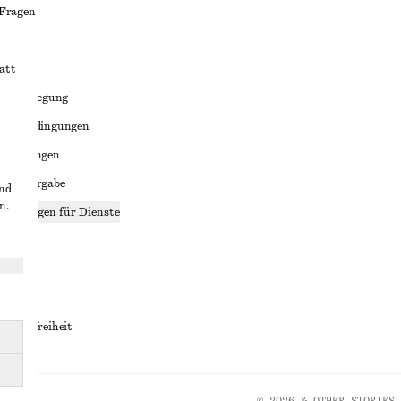
 Fragen
att
liktbeilegung
häftsbedingungen
bedingungen
enweitergabe
und
n.
stellungen für Dienste
lärung
ungen
rrierefreiheit
© 2026 & OTHER STORIES