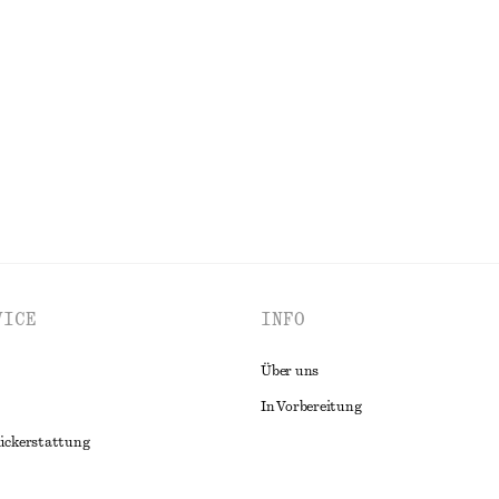
Tanktop
Minikleid aus Satin mit Bindeband
€ 45
€ 99
Letzte Chance
ALLE KLEIDER ENTDECKEN
VICE
INFO
Über uns
In Vorbereitung
ückerstattung