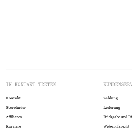
Skulpturale Baumwollbluse mit V-Ausschnitt
Figurbetontes 
€ 35
€ 69
€ 10
€ 19
VORHERIGER PREISNACHLASS:
€ 45
Letzte Chance
Letzte Chance
100% BAUMWOLLE
IN KONTAKT TRETEN
KUNDENSER
Kontakt
Zahlung
Storefinder
Lieferung
Affiliates
Rückgabe und R
Karriere
Widerrufsrecht