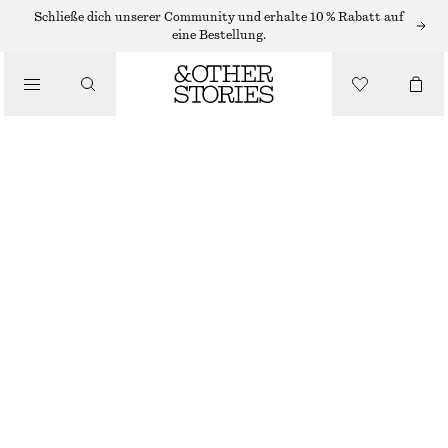
/
Schließe dich unserer Community und erhalte 10 % Rabatt auf
OBERTEILE & T-SHIRTS
eine Bestellung.
OBERTEIL MIT KORDELZUG
€ 39
€ 59
/
LETZTE CHANCE
BEKLEIDUNG
WEISS
XS
S
M
L