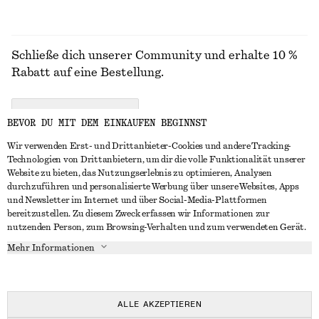
Schließe dich unserer Community und erhalte 10 %
Rabatt auf eine Bestellung.
CREATE ACCOUNT
BEVOR DU MIT DEM EINKAUFEN BEGINNST
Wir verwenden Erst- und Drittanbieter-Cookies und andere Tracking-
Technologien von Drittanbietern, um dir die volle Funktionalität unserer
IN KONTAKT TRETEN
Website zu bieten, das Nutzungserlebnis zu optimieren, Analysen
durchzuführen und personalisierte Werbung über unsere Websites, Apps
Kontakt
Instagram
und Newsletter im Internet und über Social-Media-Plattformen
KUNDENSERVICE
bereitzustellen. Zu diesem Zweck erfassen wir Informationen zur
Storefinder
Pinterest
nutzenden Person, zum Browsing-Verhalten und zum verwendeten Gerät.
Zahlung
INFO
Affiliates
Facebook
Mehr Informationen
Lieferung
Über uns
Karriere
YouTube
Rückgabe und Rückerstattung
In Vorbereitung
Presse
TikTok
Widerrufsrecht
ALLE AKZEPTIEREN