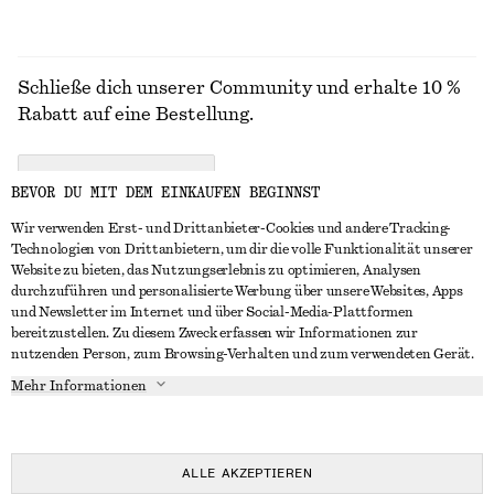
Schließe dich unserer Community und erhalte 10 %
Rabatt auf eine Bestellung.
CREATE ACCOUNT
BEVOR DU MIT DEM EINKAUFEN BEGINNST
Wir verwenden Erst- und Drittanbieter-Cookies und andere Tracking-
Technologien von Drittanbietern, um dir die volle Funktionalität unserer
IN KONTAKT TRETEN
Website zu bieten, das Nutzungserlebnis zu optimieren, Analysen
durchzuführen und personalisierte Werbung über unsere Websites, Apps
Kontakt
Instagram
und Newsletter im Internet und über Social-Media-Plattformen
KUNDENSERVICE
bereitzustellen. Zu diesem Zweck erfassen wir Informationen zur
Storefinder
Pinterest
nutzenden Person, zum Browsing-Verhalten und zum verwendeten Gerät.
Zahlung
INFO
Affiliates
Facebook
Mehr Informationen
Lieferung
Über uns
Karriere
YouTube
Rückgabe und Rückerstattung
In Vorbereitung
Presse
TikTok
Widerrufsrecht
ALLE AKZEPTIEREN