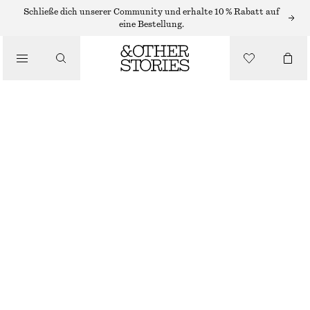
Schließe dich unserer Community und erhalte 10 % Rabatt auf
SCHALS
eine Bestellung.
/
ACCESSOIRES
SEIDENTUCH MIT PAISLEY-MUSTER
€ 59
BRAUN/WEISS/PAISLEYMUSTER
64X64
Größentabelle
GRÖSSE