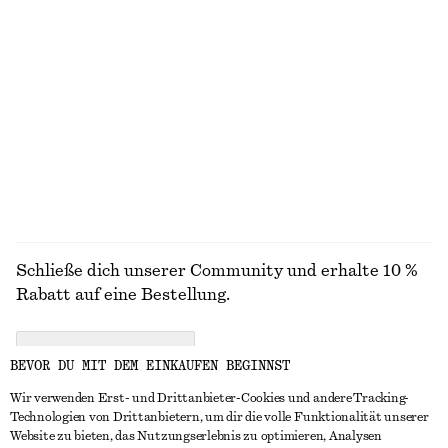
STRICK
KLEIDER
ACCESSOIRES
JACKEN &
MÄNTEL
Schließe dich unserer Community und erhalte 10 %
Rabatt auf eine Bestellung.
CREATE ACCOUNT
BEVOR DU MIT DEM EINKAUFEN BEGINNST
Wir verwenden Erst- und Drittanbieter-Cookies und andere Tracking-
Technologien von Drittanbietern, um dir die volle Funktionalität unserer
IN KONTAKT TRETEN
Website zu bieten, das Nutzungserlebnis zu optimieren, Analysen