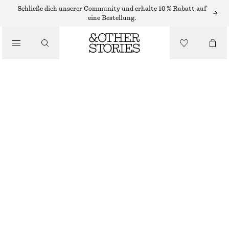
Schließe dich unserer Community und erhalte 10 % Rabatt auf
eine Bestellung.
SANDALEN
/
KITTEN-HEELS AUS LEDER
SCHUHE
€ 69
€ 119
LETZTE CHANCE
WEISS
35
36
37
38
39
40
41
42