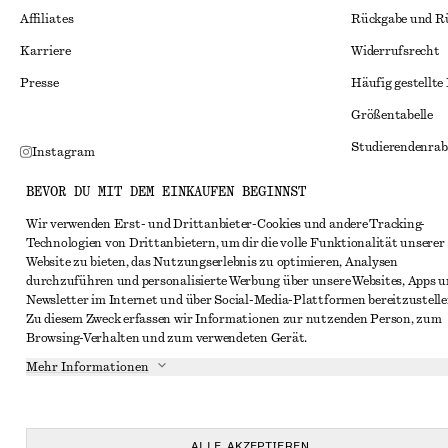
Affiliates
Rückgabe und R
Karriere
Widerrufsrecht
Presse
Häufig gestellte
Größentabelle
Studierendenrab
Instagram
Alternative Konf
Pinterest
BEVOR DU MIT DEM EINKAUFEN BEGINNST
Allgemeine Gesc
Facebook
Wir verwenden Erst- und Drittanbieter-Cookies und andere Tracking-
Technologien von Drittanbietern, um dir die volle Funktionalität unserer
Mitgliedschafts
YouTube
Website zu bieten, das Nutzungserlebnis zu optimieren, Analysen
Cookies und Dat
durchzuführen und personalisierte Werbung über unsere Websites, Apps 
TikTok
Newsletter im Internet und über Social-Media-Plattformen bereitzustelle
Cookies und Ein
Zu diesem Zweck erfassen wir Informationen zur nutzenden Person, zum
Browsing-Verhalten und zum verwendeten Gerät.
Datenschutzerk
Mehr Informationen
Nutzungsbeding
Impressum
Erklärung zur Ba
ALLE AKZEPTIEREN