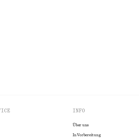
nielanger Rock
Ärmelloses, drapiertes Midikleid
€ 35
€ 89
Letzte Chance
aus Seide und Baumwolle
Asymmetrisches Midikleid aus Sati
€ 49
€ 99
EIDE/BAUMWOLLE
Letzte Chance
ALLE KLEIDER ENTDECKEN
VICE
INFO
Über uns
In Vorbereitung