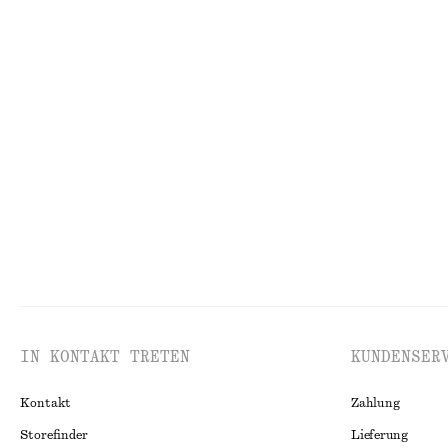
+
12
T-Shirt aus Baumwolle mit Rundhalsausschnitt
Ausgestellter k
€ 17
€ 25
€ 45
€ 79
VORHERIGER PREISNACHLASS:
€ 19
Letzte Chance
Letzte Chance
100% BIOBAUMWOLLE
Neckholder-Oberteil aus Baumwolle
Strickpullover 
€ 29
€ 59
€ 49
€ 89
Letzte Chance
100% BAUMWOLLE
Letzte Chance
S
IN KONTAKT TRETEN
KUNDENSER
Kontakt
Zahlung
Storefinder
Lieferung