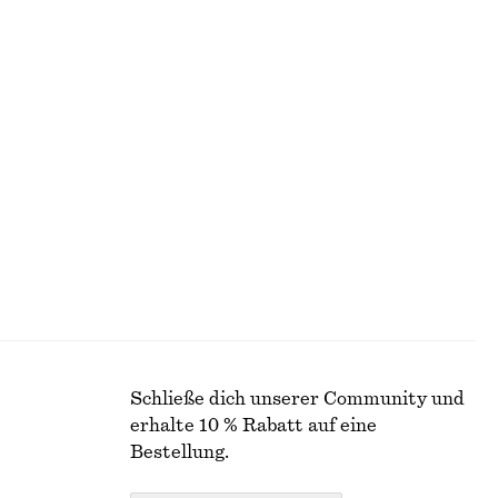
Rippstrickjacke aus Baumwolle
€ 35
€ 89
Letzte Chance
+
2
n
Rippstrick-Tanktop
€ 35
€ 49
Letzte Chance
Schließe dich unserer Community und
erhalte 10 % Rabatt auf eine
Bestellung.