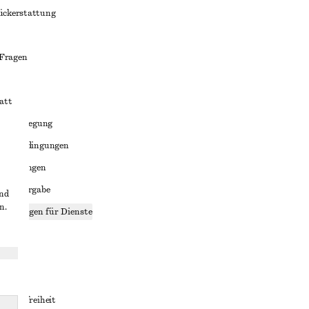
ückerstattung
 Fragen
att
liktbeilegung
häftsbedingungen
bedingungen
enweitergabe
und
n.
stellungen für Dienste
lärung
ungen
rrierefreiheit