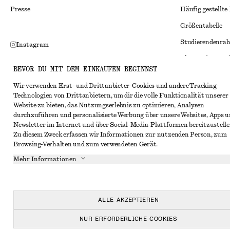
Presse
Häufig gestellte
Größentabelle
Studierendenrab
Instagram
Alternative Konf
Pinterest
BEVOR DU MIT DEM EINKAUFEN BEGINNST
Allgemeine Gesc
Facebook
Wir verwenden Erst- und Drittanbieter-Cookies und andere Tracking-
Mitgliedschafts
YouTube
Technologien von Drittanbietern, um dir die volle Funktionalität unserer
Website zu bieten, das Nutzungserlebnis zu optimieren, Analysen
Cookies und Dat
TikTok
durchzuführen und personalisierte Werbung über unsere Websites, Apps 
Cookies und Ein
Newsletter im Internet und über Social-Media-Plattformen bereitzustelle
Zu diesem Zweck erfassen wir Informationen zur nutzenden Person, zum
Datenschutzerk
Browsing-Verhalten und zum verwendeten Gerät.
Nutzungsbeding
Mehr Informationen
Impressum
Erklärung zur Ba
ALLE AKZEPTIEREN
NUR ERFORDERLICHE COOKIES