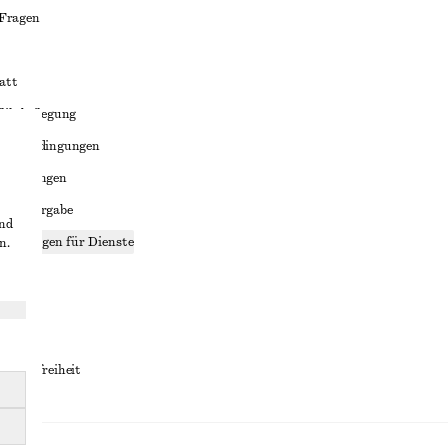
 Fragen
att
liktbeilegung
häftsbedingungen
bedingungen
enweitergabe
und
stellungen für Dienste
n.
lärung
ungen
rrierefreiheit