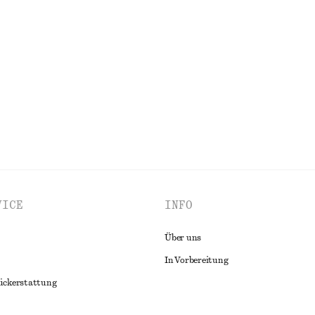
+
1
Elegante Leinenhose
€ 89
Neu
100% LEINEN
ALLE BLUSEN & HEMDEN ENTDECKEN
VICE
INFO
Über uns
In Vorbereitung
ückerstattung