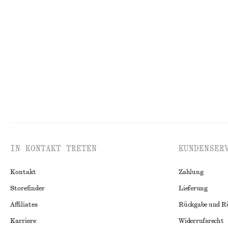
Wickelbluse aus Baumwolle
Hose aus Satin
€ 79
€ 89
Neu
100% BAUMWOLLE
Neu
IN KONTAKT TRETEN
KUNDENSER
Kontakt
Zahlung
Storefinder
Lieferung
Affiliates
Rückgabe und R
Karriere
Widerrufsrecht