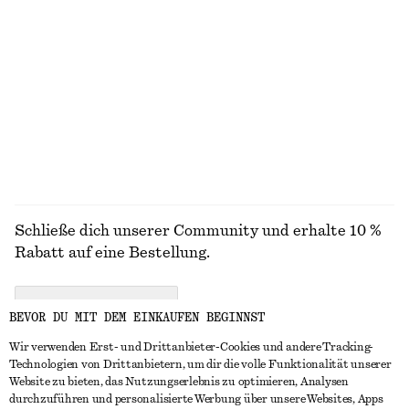
+
8
Triangel-Bikinitop
Shorts aus Leinen-Mix mit Falten
€ 29
€ 79
Exklusiv online
Neu
ALLE STIEFEL ENTDECKEN
Schließe dich unserer Community und erhalte 10 %
Rabatt auf eine Bestellung.
CREATE ACCOUNT
BEVOR DU MIT DEM EINKAUFEN BEGINNST
Wir verwenden Erst- und Drittanbieter-Cookies und andere Tracking-
Technologien von Drittanbietern, um dir die volle Funktionalität unserer
IN KONTAKT TRETEN
Website zu bieten, das Nutzungserlebnis zu optimieren, Analysen
durchzuführen und personalisierte Werbung über unsere Websites, Apps