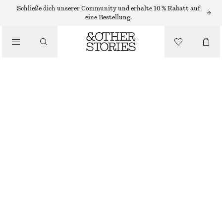
CHELSEA-BOOTS
Schließe dich unserer Community und erhalte 10 % Rabatt auf
eine Bestellung.
/
STIEFEL
CHELSEA-BOOTS AUS LEDER MIT SPITZER ZEHENPARTIE
€ 179
/
SCHUHE
BEIGE/SCHLANGENPRINT
35
36
37
38
39
40
41
42
Größentabelle
GRÖSSE