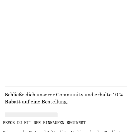
ENTDECKE UNSERE KOLLEKTIONEN
STRICK
KLEIDER
ACCESSOIRES
JACKEN &
MÄNTEL
Schließe dich unserer Community und erhalte 10 %
Rabatt auf eine Bestellung.
CREATE ACCOUNT
BEVOR DU MIT DEM EINKAUFEN BEGINNST