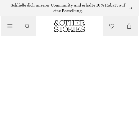
Schließe dich unserer Community und erhalte 10 % Rabatt auf
eine Bestellung.
HOSEN
/
BEKLEIDUNG
LEGGINGS MIT PRINT
€ 49
€ 69
NICHT MEHR VORRÄTIG
FLIEDER/BEIGE/CREME
XS
S
M
L