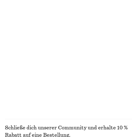
Bikerjacke aus Leder
Kastenförmiges T-Shirt aus Baumwolle
€ 499
€ 25
100% BIOBAUMWOLLE
+
5
T-Shirt aus Baumwolle mit Rundhalsausschnitt
Badeanzug mit überkreuzten Rückenträgern
€ 25
€ 69
100% BAUMWOLLE
+
11
Locker geschnittener Strickpullover
Kastenförmiger Strickpullover
€ 49
€ 59
Neu
+
5
Baumwolle-wolle
+
2
ALLE KLEIDER ENTDECKEN
Schließe dich unserer Community und erhalte 10 %
Rabatt auf eine Bestellung.