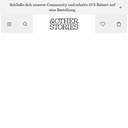
MINIKLEIDER
Schließe dich unserer Community und erhalte 10 % Rabatt auf
eine Bestellung.
/
KLEIDER
BEDRUCKTES WICKEL-MINIKLEID MIT WELLENSÄUMEN
/
€ 69
BEKLEIDUNG
NICHT MEHR VORRÄTIG
ROT/WEISS
32
34
36
38
40
42
44