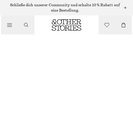
MINIKLEIDER
Schließe dich unserer Community und erhalte 10 % Rabatt auf
eine Bestellung.
/
KLEIDER
MINIKLEID MIT KORDELZUG
/
€ 69
BEKLEIDUNG
SCHWARZ/GEBLÜMT
32
34
36
38
40
42
44
Größentabelle
GRÖSSE