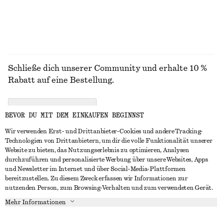
ALLE KLEIDER ENTDECKEN
Schließe dich unserer Community und erhalte 10 %
Rabatt auf eine Bestellung.
CREATE ACCOUNT
BEVOR DU MIT DEM EINKAUFEN BEGINNST
Wir verwenden Erst- und Drittanbieter-Cookies und andere Tracking-
Technologien von Drittanbietern, um dir die volle Funktionalität unserer
IN KONTAKT TRETEN
Website zu bieten, das Nutzungserlebnis zu optimieren, Analysen
durchzuführen und personalisierte Werbung über unsere Websites, Apps
Kontakt
Instagram
und Newsletter im Internet und über Social-Media-Plattformen
KUNDENSERVICE
bereitzustellen. Zu diesem Zweck erfassen wir Informationen zur
Storefinder
Pinterest
nutzenden Person, zum Browsing-Verhalten und zum verwendeten Gerät.
Zahlung
INFO
Affiliates
Facebook
Mehr Informationen
Lieferung
Über uns
Karriere
YouTube