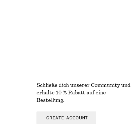
+
2
Minikleid aus Leinen
€ 79
Neu
100% LEINEN
Schließe dich unserer Community und
erhalte 10 % Rabatt auf eine
Bestellung.
CREATE ACCOUNT