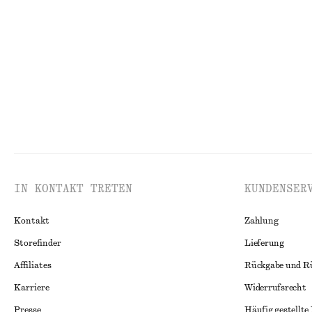
Ausgestelltes Midikleid aus Leinen
Elegante Leinen
€ 99
€ 69
Neu
100% LEINEN
IN KONTAKT TRETEN
KUNDENSER
Kontakt
Zahlung
Storefinder
Lieferung
Affiliates
Rückgabe und R
Karriere
Widerrufsrecht
Presse
Häufig gestellte