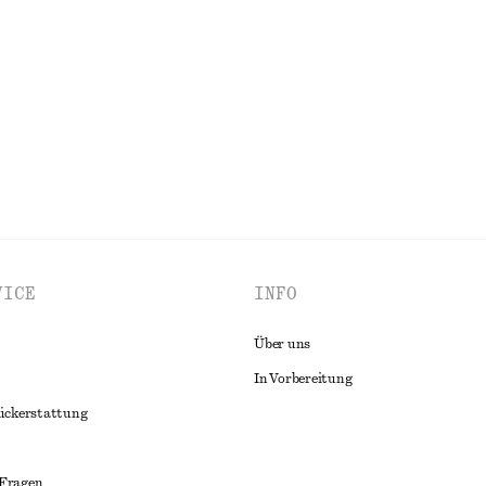
+
1
shorts
Minikleid aus Leinen
€ 89
Neu
100% LEINEN
ALLE HANDSCHUHE & FÄUSTLINGE ENTDECKEN
VICE
INFO
Über uns
In Vorbereitung
ückerstattung
 Fragen