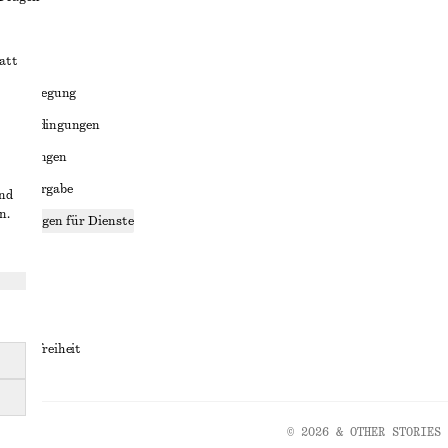
att
liktbeilegung
häftsbedingungen
bedingungen
enweitergabe
und
n.
stellungen für Dienste
lärung
ungen
rrierefreiheit
© 2026 & OTHER STORIES