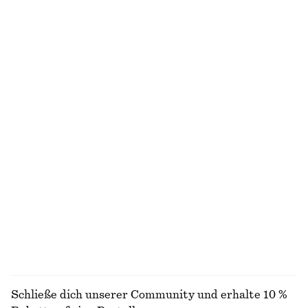
Gesmoktes Midikleid aus Baumwolle
Schmal zulaufendes Hemd
€ 79
€ 59
100% BAUMWOLLE
Neu
Langes Rippstrickkleid
Jacquard-Minikleid
€ 99
€ 99
Midi-Trägerkleid aus Satin
Pullunder in Zopfstrick mit Stehkragen
€ 89
€ 79
Neu
+
3
WOLLE/BAUMWOLLE
ALLE KLEIDER ENTDECKEN
Schließe dich unserer Community und erhalte 10 %