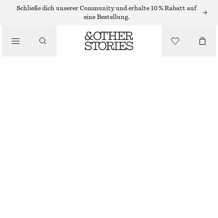
MIDIKLEIDER
Schließe dich unserer Community und erhalte 10 % Rabatt auf
eine Bestellung.
/
KLEIDER
MIDIKLEID MIT RAFFUNGEN UND RAGLANÄRMELN
/
€ 119
BEKLEIDUNG
DUNKELBLAU
XS
S
M
L
Größentabelle
GRÖSSE