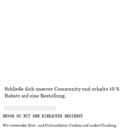
STRICK
KLEIDER
ACCESSOIRES
JACKEN &
MÄNTEL
Schließe dich unserer Community und erhalte 10 %
Rabatt auf eine Bestellung.
CREATE ACCOUNT
BEVOR DU MIT DEM EINKAUFEN BEGINNST
Wir verwenden Erst- und Drittanbieter-Cookies und andere Tracking-