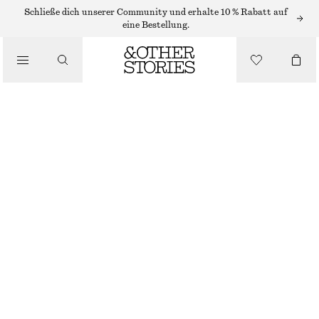
OBERTEILE & T-SHIRTS
Schließe dich unserer Community und erhalte 10 % Rabatt auf
eine Bestellung.
RIPPSTRICK-TANKTOP
/
€ 49
BEKLEIDUNG
ROSA
+
6
XS
S
M
L
Größentabelle
GRÖSSE
GRÖSSE WÄHLEN