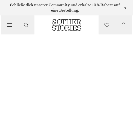
MINIKLEIDER
Schließe dich unserer Community und erhalte 10 % Rabatt auf
eine Bestellung.
/
KLEIDER
MINI-WICKELKLEID MIT SCHAL
/
€ 45
€ 99
BEKLEIDUNG
LETZTE CHANCE
GELB
XS
S
M
L