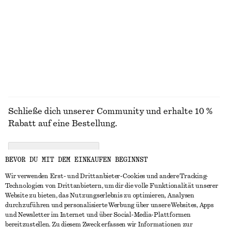
€ 59
€ 89
€ 55
€ 79
Letzte Chance
Letzte Chance
100% LEINEN
+
2
ALLE KLEIDER ENTDECKEN
Schließe dich unserer Community und erhalte 10 %
Rabatt auf eine Bestellung.
CREATE ACCOUNT
BEVOR DU MIT DEM EINKAUFEN BEGINNST
Wir verwenden Erst- und Drittanbieter-Cookies und andere Tracking-
Technologien von Drittanbietern, um dir die volle Funktionalität unserer
IN KONTAKT TRETEN
Website zu bieten, das Nutzungserlebnis zu optimieren, Analysen
durchzuführen und personalisierte Werbung über unsere Websites, Apps
Kontakt
Instagram
und Newsletter im Internet und über Social-Media-Plattformen
KUNDENSERVICE
bereitzustellen. Zu diesem Zweck erfassen wir Informationen zur