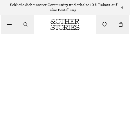
MINIKLEIDER
Schließe dich unserer Community und erhalte 10 % Rabatt auf
eine Bestellung.
/
KLEIDER
MINI-WICKELKLEID MIT SCHAL
/
€ 45
€ 99
BEKLEIDUNG
LETZTE CHANCE
SCHWARZ
XS
S
M
L