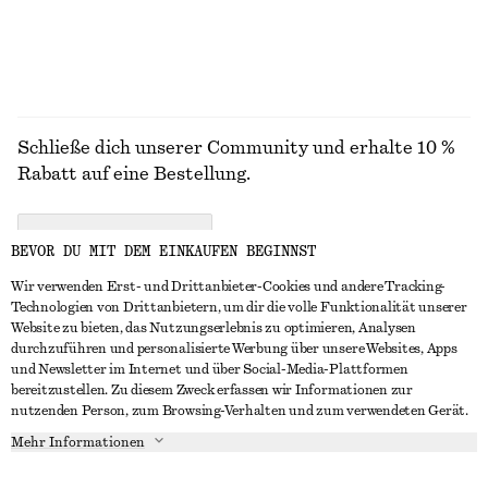
ALLE KLEIDER ENTDECKEN
Schließe dich unserer Community und erhalte 10 %
Rabatt auf eine Bestellung.
CREATE ACCOUNT
BEVOR DU MIT DEM EINKAUFEN BEGINNST
Wir verwenden Erst- und Drittanbieter-Cookies und andere Tracking-
Technologien von Drittanbietern, um dir die volle Funktionalität unserer
IN KONTAKT TRETEN
Website zu bieten, das Nutzungserlebnis zu optimieren, Analysen
durchzuführen und personalisierte Werbung über unsere Websites, Apps
Kontakt
Instagram
und Newsletter im Internet und über Social-Media-Plattformen
KUNDENSERVICE
bereitzustellen. Zu diesem Zweck erfassen wir Informationen zur
Storefinder
Pinterest
nutzenden Person, zum Browsing-Verhalten und zum verwendeten Gerät.
Zahlung
INFO
Affiliates
Facebook
Mehr Informationen
Lieferung
Über uns
Karriere
YouTube