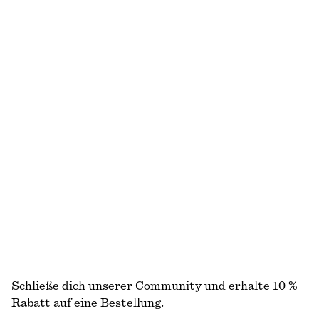
Neu
+
1
100% LEINEN
Midikleid mit Flügelärmeln
Triangel-Bikinitop
€ 99
€ 29
Neu
Exklusiv online
Hose aus Satin
Ausgestelltes Midikleid aus Leinen
€ 89
€ 99
Neu
Neu
+
1
100% LEINEN
ALLE SCHMUCK ENTDECKEN
Schließe dich unserer Community und erhalte 10 %
Rabatt auf eine Bestellung.