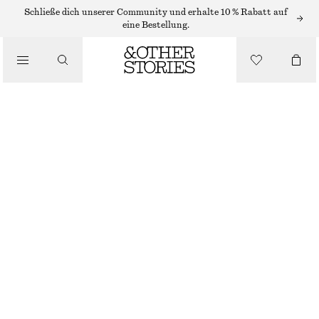
OHRRINGE
Schließe dich unserer Community und erhalte 10 % Rabatt auf
eine Bestellung.
/
SCHMUCK
OHRHÄNGER IN AUFFÄLLIGER KIESELSTEINFORM
/
ACCESSOIRES
€ 29
NICHT MEHR VORRÄTIG
SILBER
ONESIZE
GRÖSSE