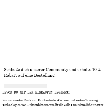
STRICK
KLEIDER
ACCESSOIRES
JACKEN &
MÄNTEL
Schließe dich unserer Community und erhalte 10 %
Rabatt auf eine Bestellung.
CREATE ACCOUNT
BEVOR DU MIT DEM EINKAUFEN BEGINNST
Wir verwenden Erst- und Drittanbieter-Cookies und andere Tracking-
Technologien von Drittanbietern, um dir die volle Funktionalität unserer