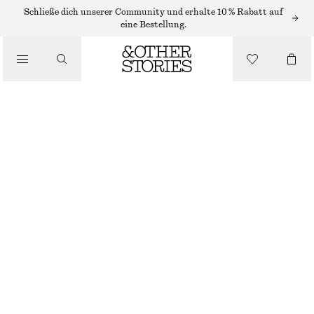
Schließe dich unserer Community und erhalte 10 % Rabatt auf
eine Bestellung.
BEKLEIDUNG
TRANSPARENTER BÜGEL-BH AUS MESH
€ 29
NICHT MEHR VORRÄTIG
SCHWARZ
75A
70B
75B
80B
70C
75C
80C
75D