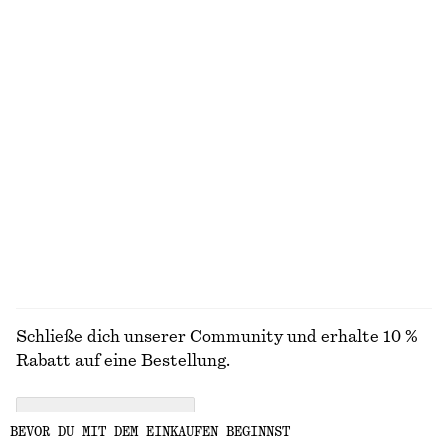
Neu
+
1
Triangel-Bikinitop
Karierter Trenchcoat mit Schnallengürtel
€ 29
€ 179
Exklusiv online
100% BAUMWOLLE
Kurze Twilljacke
Carcoat mit Gürtel
€ 119
€ 149
ALLE SCHALS ENTDECKEN
Schließe dich unserer Community und erhalte 10 %
Rabatt auf eine Bestellung.
CREATE ACCOUNT
BEVOR DU MIT DEM EINKAUFEN BEGINNST