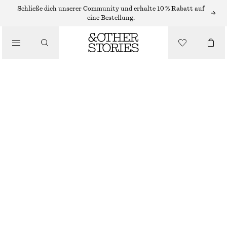
Schließe dich unserer Community und erhalte 10 % Rabatt auf
SCHALS
eine Bestellung.
/
ACCESSOIRES
SCHAL AUS KASCHMIRSTRICK
€ 89
SCHWARZ
+
12
28X170
Größentabelle
GRÖSSE
GRÖSSE WÄHLEN