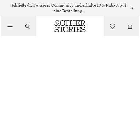
Schließe dich unserer Community und erhalte 10 % Rabatt auf
eine Bestellung.
BEKLEIDUNG
DURCHSCHEINENDE, GERIPPTE SOCKEN
€ 12
ROSA
36/38
39/41
Größentabelle
GRÖSSE