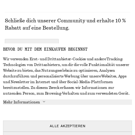
Schließe dich unserer Community und erhalte 10 %
Rabatt auf eine Bestellung.
CREATE ACCOUNT
BEVOR DU MIT DEM EINKAUFEN BEGINNST
Wir verwenden Erst- und Drittanbieter-Cookies und andere Tracking-
Technologien von Drittanbietern, um dir die volle Funktionalität unserer
IN KONTAKT TRETEN
Website zu bieten, das Nutzungserlebnis zu optimieren, Analysen
durchzuführen und personalisierte Werbung über unsere Websites, Apps
Kontakt
Instagram
und Newsletter im Internet und über Social-Media-Plattformen
KUNDENSERVICE
bereitzustellen. Zu diesem Zweck erfassen wir Informationen zur
Storefinder
Pinterest
nutzenden Person, zum Browsing-Verhalten und zum verwendeten Gerät.
Zahlung
INFO
Affiliates
Facebook
Mehr Informationen
Lieferung
Über uns
Karriere
YouTube
Rückgabe und Rückerstattung
In Vorbereitung
Presse
TikTok
Widerrufsrecht
ALLE AKZEPTIEREN
Häufig gestellte Fragen