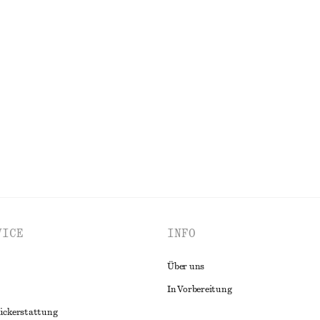
 mit gedrehter Schulter
Midirock aus Satin mit Kordelzug
€ 27
€ 69
VORHERIGER PREISNACHLASS:
€ 35
Letzte Chance
ALLE OBERTEILE & T-SHIRTS ENTDECKEN
VICE
INFO
Über uns
In Vorbereitung
ückerstattung