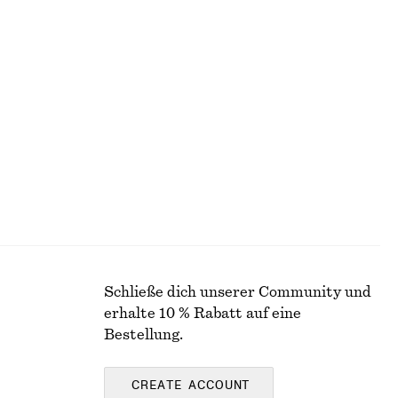
Rippstrick-T-Shirt
€ 39
€ 69
Letzte Chance
WOLLE/BAUMWOLLE
Schließe dich unserer Community und
erhalte 10 % Rabatt auf eine
Bestellung.
CREATE ACCOUNT