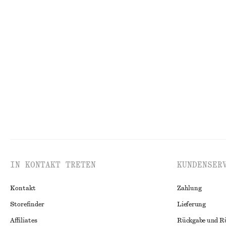
Letzte Chance
Knielanger A-Linien-Rock
Jersey-Oberteil
€ 45
€ 79
€ 35
Letzte Chance
IN KONTAKT TRETEN
KUNDENSER
Kontakt
Zahlung
Storefinder
Lieferung
Affiliates
Rückgabe und R