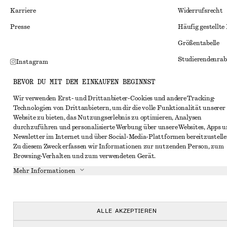
Karriere
Widerrufsrecht
Presse
Häufig gestellte
Größentabelle
Studierendenrab
Instagram
Alternative Konf
Pinterest
BEVOR DU MIT DEM EINKAUFEN BEGINNST
Allgemeine Gesc
Facebook
Wir verwenden Erst- und Drittanbieter-Cookies und andere Tracking-
Technologien von Drittanbietern, um dir die volle Funktionalität unserer
Mitgliedschafts
YouTube
Website zu bieten, das Nutzungserlebnis zu optimieren, Analysen
Cookies und Dat
durchzuführen und personalisierte Werbung über unsere Websites, Apps 
TikTok
Newsletter im Internet und über Social-Media-Plattformen bereitzustelle
Cookies und Ein
Zu diesem Zweck erfassen wir Informationen zur nutzenden Person, zum
Browsing-Verhalten und zum verwendeten Gerät.
Datenschutzerk
Mehr Informationen
Nutzungsbeding
Impressum
Erklärung zur Ba
ALLE AKZEPTIEREN