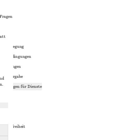
 Fragen
att
liktbeilegung
häftsbedingungen
bedingungen
enweitergabe
und
n.
stellungen für Dienste
lärung
ungen
rrierefreiheit